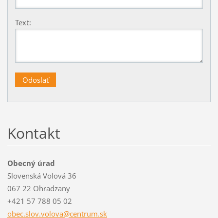
Text:
Kontakt
Obecný úrad
Slovenská Volová 36
067 22 Ohradzany
+421 57 788 05 02
obec.slo
v.volova
@centrum
.sk